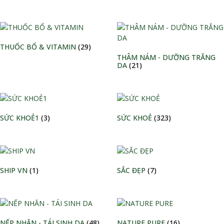
THUỐC BỔ & VITAMIN
(29)
THÂM NÁM - DƯỠNG TRẮNG
DA
(21)
SỨC KHOẺ1
(3)
SỨC KHOẺ
(323)
SHIP VN
(1)
SẮC ĐẸP
(7)
NẾP NHĂN - TÁI SINH DA
(48)
NATURE PURE
(16)