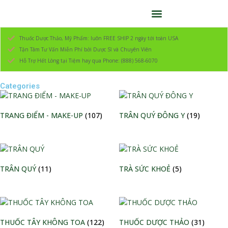
Thuốc Dược Thảo, Mỹ Phẩm: luôn FREE SHIP 2 ngày tới toàn USA
Tận Tâm Tư Vấn Miễn Phí bởi Dược Sĩ và Chuyên Viên
Hỗ Trợ Hết Lòng tại Tiệm hay qua Phone: (888) 568-6070
Categories
TRANG ĐIỂM - MAKE-UP
(107)
TRÂN QUÝ ĐÔNG Y
(19)
TRÂN QUÝ
(11)
TRÀ SỨC KHOẺ
(5)
THUỐC TÂY KHÔNG TOA
(122)
THUỐC DƯỢC THẢO
(31)