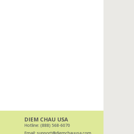
DIEM CHAU USA
Hotline: (888) 568-6070
Email: support@diemchauusa.com