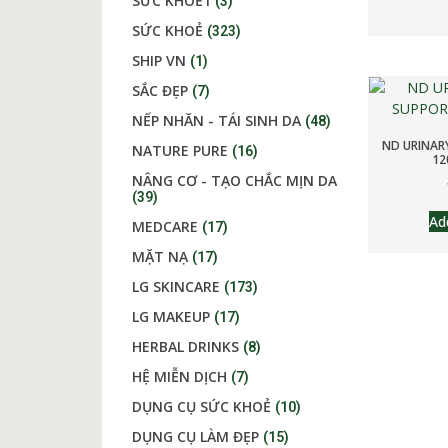
SỨC KHOẺ1
(3)
SỨC KHOẺ
(323)
SHIP VN
(1)
SẮC ĐẸP
(7)
NẾP NHĂN - TÁI SINH DA
(48)
ND URINAR
NATURE PURE
(16)
12
NÂNG CƠ - TẠO CHẮC MỊN DA
(39)
Ad
MEDCARE
(17)
MẶT NẠ
(17)
LG SKINCARE
(173)
LG MAKEUP
(17)
HERBAL DRINKS
(8)
HỆ MIỄN DỊCH
(7)
DỤNG CỤ SỨC KHOẺ
(10)
DỤNG CỤ LÀM ĐẸP
(15)