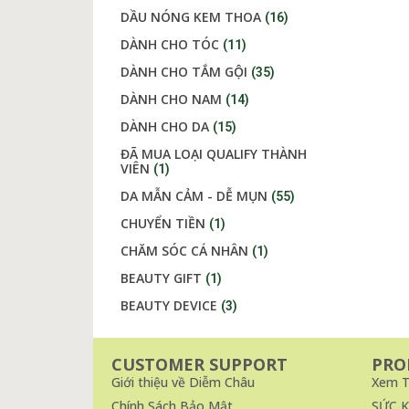
DẦU NÓNG KEM THOA
(16)
DÀNH CHO TÓC
(11)
DÀNH CHO TẮM GỘI
(35)
DÀNH CHO NAM
(14)
DÀNH CHO DA
(15)
ĐÃ MUA LOẠI QUALIFY THÀNH
VIÊN
(1)
DA MẪN CẢM - DỄ MỤN
(55)
CHUYỂN TIỀN
(1)
CHĂM SÓC CÁ NHÂN
(1)
BEAUTY GIFT
(1)
BEAUTY DEVICE
(3)
CUSTOMER SUPPORT
PRO
Giới thiệu về Diễm Châu
Xem T
Chính Sách Bảo Mật
SỨC 