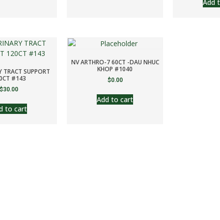
Add t
NV ARTHRO-7 60CT -DAU NHUC
KHOP #1040
Y TRACT SUPPORT
0CT #143
$
0.00
$
30.00
Add to cart
d to cart