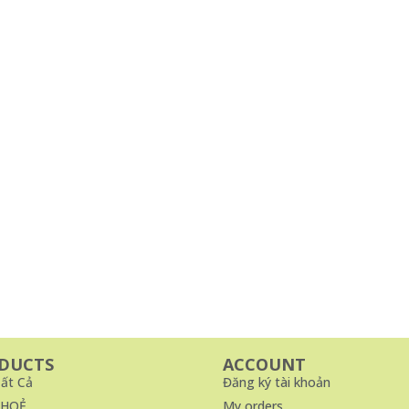
DUCTS
ACCOUNT
ất Cả
Đăng ký tài khoản
KHOẺ
My orders