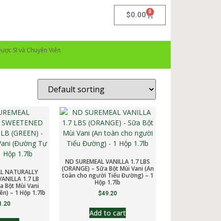
0
$
0.00
ược Sĩ và Chuyên Viên
ND SUREMEAL VANILLA 1.7 LBS
(ORANGE) – Sữa Bột Mùi Vani (An
L NATURALLY
toàn cho người Tiểu Đường) – 1
ANILLA 1.7 LB
Hộp 1.7lb
a Bột Mùi Vani
n) – 1 Hộp 1.7lb
$
49.20
1.20
Add to cart