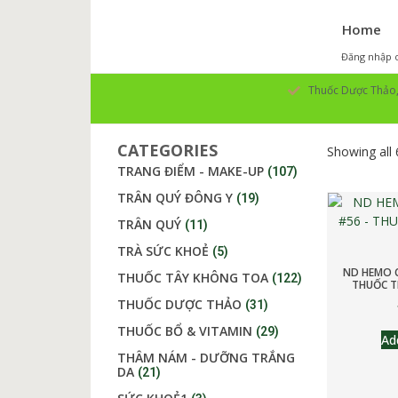
Home
Đăng nhập o
Thuốc Dược Thảo, 
CATEGORIES
Showing all 
TRANG ĐIỂM - MAKE-UP
(107)
TRÂN QUÝ ĐÔNG Y
(19)
TRÂN QUÝ
(11)
TRÀ SỨC KHOẺ
(5)
ND HEMO C
THUỐC TÂY KHÔNG TOA
(122)
THUỐC TR
THUỐC DƯỢC THẢO
(31)
THUỐC BỔ & VITAMIN
(29)
Ad
THÂM NÁM - DƯỠNG TRẮNG
DA
(21)