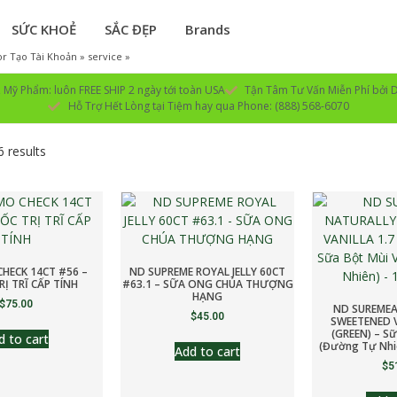
SỨC KHOẺ
SẮC ĐẸP
Brands
r Tạo Tài Khoản » service »
Mỹ Phẩm: luôn FREE SHIP 2 ngày tới toàn USA
Tận Tâm Tư Vấn Miễn Phí bởi D
Hỗ Trợ Hết Lòng tại Tiệm hay qua Phone: (888) 568-6070
6 results
HECK 14CT #56 –
ND SUPREME ROYAL JELLY 60CT
Ị TRĨ CẤP TÍNH
#63.1 – SỮA ONG CHÚA THƯỢNG
HẠNG
$
75.00
ND SUREMEA
$
45.00
SWEETENED V
(GREEN) – Sữ
d to cart
(Đường Tự Nhiê
Add to cart
$
5