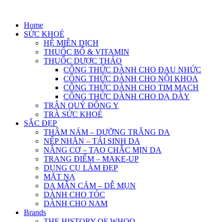
Skip
to
Home
content
SỨC KHOẺ
HỆ MIỄN DỊCH
THUỐC BỔ & VITAMIN
THUỐC DƯỢC THẢO
CÔNG THỨC DÀNH CHO ĐAU NHỨC
CÔNG THỨC DÀNH CHO NỘI KHOA
CÔNG THỨC DÀNH CHO TIM MẠCH
CÔNG THỨC DÀNH CHO DẠ DÀY
TRÂN QUÝ ĐÔNG Y
TRÀ SỨC KHOẺ
SẮC ĐẸP
THÂM NÁM – DƯỠNG TRẮNG DA
NẾP NHĂN – TÁI SINH DA
NÂNG CƠ – TẠO CHẮC MỊN DA
TRANG ĐIỂM – MAKE-UP
DỤNG CỤ LÀM ĐẸP
MẶT NẠ
DA MẪN CẢM – DỄ MỤN
DÀNH CHO TÓC
DÀNH CHO NAM
Brands
THE HISTORY OF WHOO