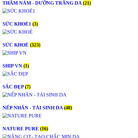
THÂM NÁM - DƯỠNG TRẮNG DA
(21)
SỨC KHOẺ1
(3)
SỨC KHOẺ
(323)
SHIP VN
(1)
SẮC ĐẸP
(7)
NẾP NHĂN - TÁI SINH DA
(48)
NATURE PURE
(16)