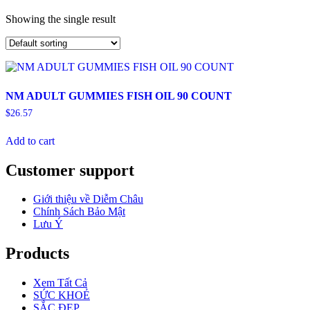
Showing the single result
NM ADULT GUMMIES FISH OIL 90 COUNT
$
26.57
Add to cart
Customer support
Giới thiệu về Diễm Châu
Chính Sách Bảo Mật
Lưu Ý
Products
Xem Tất Cả
SỨC KHOẺ
SẮC ĐẸP