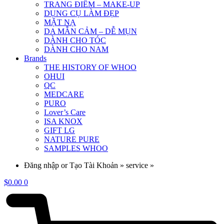
TRANG ĐIỂM – MAKE-UP
DỤNG CỤ LÀM ĐẸP
MẶT NẠ
DA MẪN CẢM – DỄ MỤN
DÀNH CHO TÓC
DÀNH CHO NAM
Brands
THE HISTORY OF WHOO
OHUI
QC
MEDCARE
PURO
Lover’s Care
ISA KNOX
GIFT LG
NATURE PURE
SAMPLES WHOO
Đăng nhập or Tạo Tài Khoản » service »
$
0.00
0