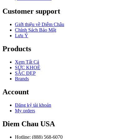
Customer support
Giới thiệu về Diễm Châu
Chính Sách Bảo Mật
Lưu Ý
Products
Xem Tất Cả
SỨC KHOẺ
SẮC ĐẸP
Brands
Account
Đăng ký tài khoản
My orders
Diem Chau USA
Hotline: (888) 568-6070