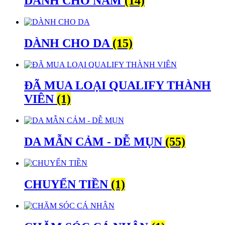
DÀNH CHO NAM
(14)
DÀNH CHO DA
(15)
ĐÃ MUA LOẠI QUALIFY THÀNH
VIÊN
(1)
DA MẪN CẢM - DỄ MỤN
(55)
CHUYỂN TIỀN
(1)