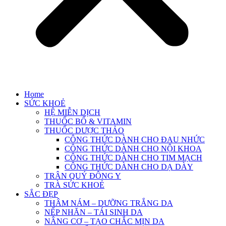
Home
SỨC KHOẺ
HỆ MIỄN DỊCH
THUỐC BỔ & VITAMIN
THUỐC DƯỢC THẢO
CÔNG THỨC DÀNH CHO ĐAU NHỨC
CÔNG THỨC DÀNH CHO NỘI KHOA
CÔNG THỨC DÀNH CHO TIM MẠCH
CÔNG THỨC DÀNH CHO DẠ DÀY
TRÂN QUÝ ĐÔNG Y
TRÀ SỨC KHOẺ
SẮC ĐẸP
THÂM NÁM – DƯỠNG TRẮNG DA
NẾP NHĂN – TÁI SINH DA
NÂNG CƠ – TẠO CHẮC MỊN DA