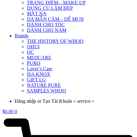
TRANG ĐIỂM – MAKE-UP
DỤNG CỤ LÀM ĐẸP
MẶT NẠ
DA MẪN CẢM – DỄ MỤN
DÀNH CHO TÓC
DÀNH CHO NAM
Brands
THE HISTORY OF WHOO
OHUI
QC
MEDCARE
PURO
Lover’s Care
ISA KNOX
GIFT LG
NATURE PURE
SAMPLES WHOO
Đăng nhập or Tạo Tài Khoản » service »
$
0.00
0