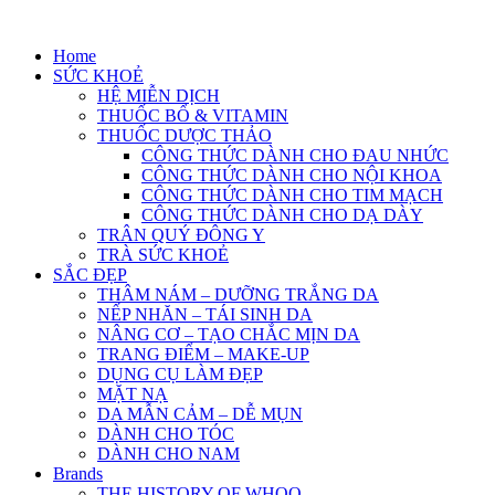
Skip
to
Home
content
SỨC KHOẺ
HỆ MIỄN DỊCH
THUỐC BỔ & VITAMIN
THUỐC DƯỢC THẢO
CÔNG THỨC DÀNH CHO ĐAU NHỨC
CÔNG THỨC DÀNH CHO NỘI KHOA
CÔNG THỨC DÀNH CHO TIM MẠCH
CÔNG THỨC DÀNH CHO DẠ DÀY
TRÂN QUÝ ĐÔNG Y
TRÀ SỨC KHOẺ
SẮC ĐẸP
THÂM NÁM – DƯỠNG TRẮNG DA
NẾP NHĂN – TÁI SINH DA
NÂNG CƠ – TẠO CHẮC MỊN DA
TRANG ĐIỂM – MAKE-UP
DỤNG CỤ LÀM ĐẸP
MẶT NẠ
DA MẪN CẢM – DỄ MỤN
DÀNH CHO TÓC
DÀNH CHO NAM
Brands
THE HISTORY OF WHOO