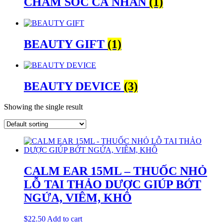
CHĂM SÓC CÁ NHÂN
(1)
BEAUTY GIFT
(1)
BEAUTY DEVICE
(3)
Showing the single result
CALM EAR 15ML – THUỐC NHỎ
LỖ TAI THẢO DƯỢC GIÚP BỚT
NGỨA, VIÊM, KHÔ
$
22.50
Add to cart