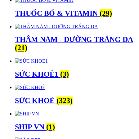
THUỐC BỔ & VITAMIN
(29)
THÂM NÁM - DƯỠNG TRẮNG DA
(21)
SỨC KHOẺ1
(3)
SỨC KHOẺ
(323)
SHIP VN
(1)