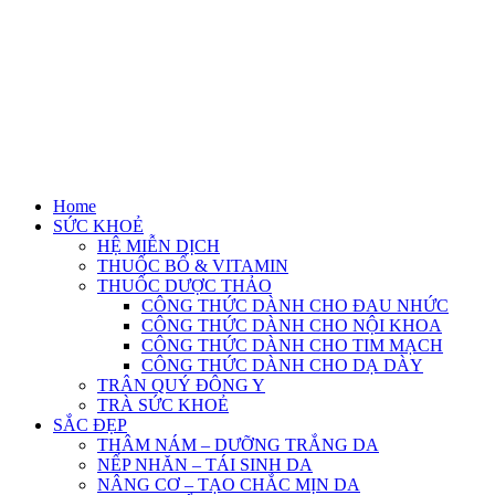
Home
SỨC KHOẺ
HỆ MIỄN DỊCH
THUỐC BỔ & VITAMIN
THUỐC DƯỢC THẢO
CÔNG THỨC DÀNH CHO ĐAU NHỨC
CÔNG THỨC DÀNH CHO NỘI KHOA
CÔNG THỨC DÀNH CHO TIM MẠCH
CÔNG THỨC DÀNH CHO DẠ DÀY
TRÂN QUÝ ĐÔNG Y
TRÀ SỨC KHOẺ
SẮC ĐẸP
THÂM NÁM – DƯỠNG TRẮNG DA
NẾP NHĂN – TÁI SINH DA
NÂNG CƠ – TẠO CHẮC MỊN DA