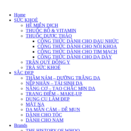
Skip
to
Home
content
SỨC KHOẺ
HỆ MIỄN DỊCH
THUỐC BỔ & VITAMIN
THUỐC DƯỢC THẢO
CÔNG THỨC DÀNH CHO ĐAU NHỨC
CÔNG THỨC DÀNH CHO NỘI KHOA
CÔNG THỨC DÀNH CHO TIM MẠCH
CÔNG THỨC DÀNH CHO DẠ DÀY
TRÂN QUÝ ĐÔNG Y
TRÀ SỨC KHOẺ
SẮC ĐẸP
THÂM NÁM – DƯỠNG TRẮNG DA
NẾP NHĂN – TÁI SINH DA
NÂNG CƠ – TẠO CHẮC MỊN DA
TRANG ĐIỂM – MAKE-UP
DỤNG CỤ LÀM ĐẸP
MẶT NẠ
DA MẪN CẢM – DỄ MỤN
DÀNH CHO TÓC
DÀNH CHO NAM
Brands
THE HISTORY OF WHOO