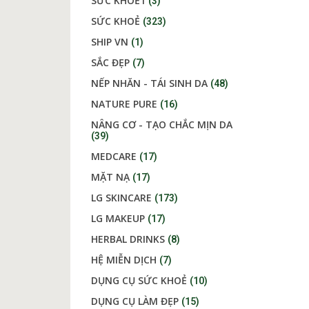
SỨC KHOẺ1
(3)
SỨC KHOẺ
(323)
SHIP VN
(1)
SẮC ĐẸP
(7)
NẾP NHĂN - TÁI SINH DA
(48)
NATURE PURE
(16)
NÂNG CƠ - TẠO CHẮC MỊN DA
(39)
MEDCARE
(17)
MẶT NẠ
(17)
LG SKINCARE
(173)
LG MAKEUP
(17)
HERBAL DRINKS
(8)
HỆ MIỄN DỊCH
(7)
DỤNG CỤ SỨC KHOẺ
(10)
DỤNG CỤ LÀM ĐẸP
(15)