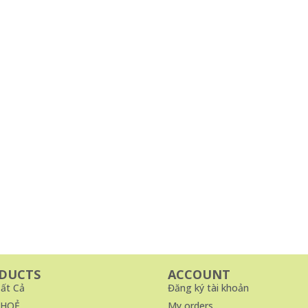
DUCTS
ACCOUNT
ất Cả
Đăng ký tài khoản
KHOẺ
My orders