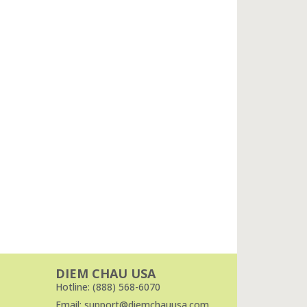
DIEM CHAU USA
Hotline: (888) 568-6070
Email: support@diemchauusa.com