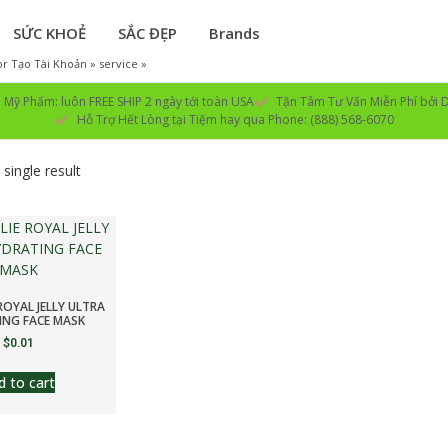
SỨC KHOẺ
SẮC ĐẸP
Brands
r Tạo Tài Khoản » service »
Mỹ Phẩm: luôn FREE SHIP 2 ngày tới toàn USA
Tận Tâm Tư Vấn Miễn Phí bởi D
Hỗ Trợ Hết Lòng tại Tiệm hay qua Phone: (888) 568-6070
single result
ROYAL JELLY ULTRA
ING FACE MASK
$
0.01
d to cart