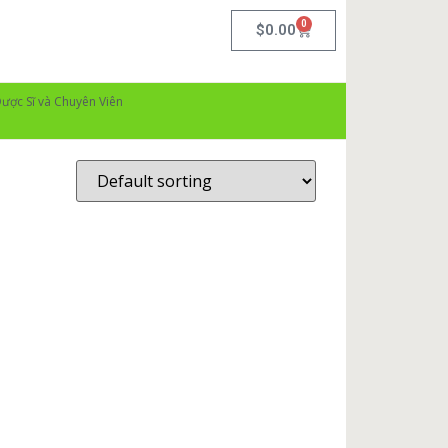
0
$
0.00
ược Sĩ và Chuyên Viên