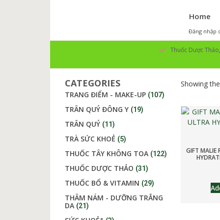
Home
Đăng nhập o
Thuốc Dược Thảo, 
CATEGORIES
Showing the 
TRANG ĐIỂM - MAKE-UP
(107)
TRÂN QUÝ ĐÔNG Y
(19)
TRÂN QUÝ
(11)
TRÀ SỨC KHOẺ
(5)
GIFT MALIE 
THUỐC TÂY KHÔNG TOA
(122)
HYDRAT
THUỐC DƯỢC THẢO
(31)
THUỐC BỔ & VITAMIN
(29)
Ad
THÂM NÁM - DƯỠNG TRẮNG
DA
(21)