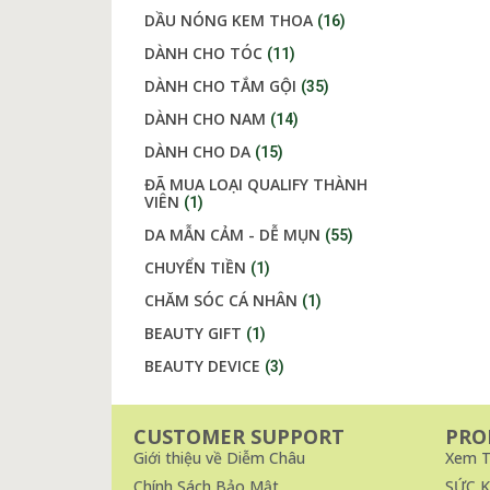
DẦU NÓNG KEM THOA
(16)
DÀNH CHO TÓC
(11)
DÀNH CHO TẮM GỘI
(35)
DÀNH CHO NAM
(14)
DÀNH CHO DA
(15)
ĐÃ MUA LOẠI QUALIFY THÀNH
VIÊN
(1)
DA MẪN CẢM - DỄ MỤN
(55)
CHUYỂN TIỀN
(1)
CHĂM SÓC CÁ NHÂN
(1)
BEAUTY GIFT
(1)
BEAUTY DEVICE
(3)
CUSTOMER SUPPORT
PRO
Giới thiệu về Diễm Châu
Xem T
Chính Sách Bảo Mật
SỨC 