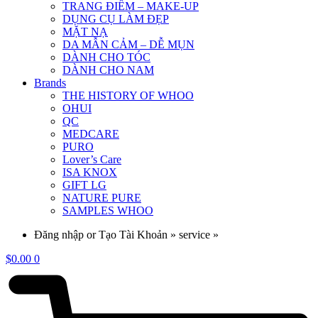
TRANG ĐIỂM – MAKE-UP
DỤNG CỤ LÀM ĐẸP
MẶT NẠ
DA MẪN CẢM – DỄ MỤN
DÀNH CHO TÓC
DÀNH CHO NAM
Brands
THE HISTORY OF WHOO
OHUI
QC
MEDCARE
PURO
Lover’s Care
ISA KNOX
GIFT LG
NATURE PURE
SAMPLES WHOO
Đăng nhập or Tạo Tài Khoản » service »
$
0.00
0