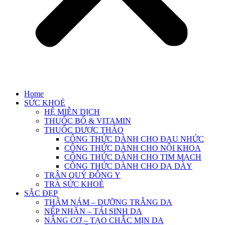
Home
SỨC KHOẺ
HỆ MIỄN DỊCH
THUỐC BỔ & VITAMIN
THUỐC DƯỢC THẢO
CÔNG THỨC DÀNH CHO ĐAU NHỨC
CÔNG THỨC DÀNH CHO NỘI KHOA
CÔNG THỨC DÀNH CHO TIM MẠCH
CÔNG THỨC DÀNH CHO DẠ DÀY
TRÂN QUÝ ĐÔNG Y
TRÀ SỨC KHOẺ
SẮC ĐẸP
THÂM NÁM – DƯỠNG TRẮNG DA
NẾP NHĂN – TÁI SINH DA
NÂNG CƠ – TẠO CHẮC MỊN DA