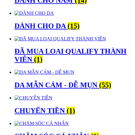
DÀNH CHO NAM
(14)
DÀNH CHO DA
(15)
ĐÃ MUA LOẠI QUALIFY THÀNH
VIÊN
(1)
DA MẪN CẢM - DỄ MỤN
(55)
CHUYỂN TIỀN
(1)