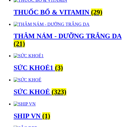
THUỐC BỔ & VITAMIN
(29)
THÂM NÁM - DƯỠNG TRẮNG DA
(21)
SỨC KHOẺ1
(3)
SỨC KHOẺ
(323)
SHIP VN
(1)