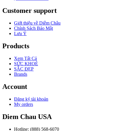
Customer support
Giới thiệu về Diễm Châu
Chính Sách Bảo Mật
Lưu Ý
Products
Xem Tất Cả
SỨC KHOẺ
SẮC ĐẸP
Brands
Account
Đăng ký tài khoản
My orders
Diem Chau USA
Hotline: (888) 568-6070