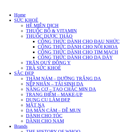
Skip
to
Home
content
SỨC KHOẺ
HỆ MIỄN DỊCH
THUỐC BỔ & VITAMIN
THUỐC DƯỢC THẢO
CÔNG THỨC DÀNH CHO ĐAU NHỨC
CÔNG THỨC DÀNH CHO NỘI KHOA
CÔNG THỨC DÀNH CHO TIM MẠCH
CÔNG THỨC DÀNH CHO DẠ DÀY
TRÂN QUÝ ĐÔNG Y
TRÀ SỨC KHOẺ
SẮC ĐẸP
THÂM NÁM – DƯỠNG TRẮNG DA
NẾP NHĂN – TÁI SINH DA
NÂNG CƠ – TẠO CHẮC MỊN DA
TRANG ĐIỂM – MAKE-UP
DỤNG CỤ LÀM ĐẸP
MẶT NẠ
DA MẪN CẢM – DỄ MỤN
DÀNH CHO TÓC
DÀNH CHO NAM
Brands
THE HISTORY OF WHOO