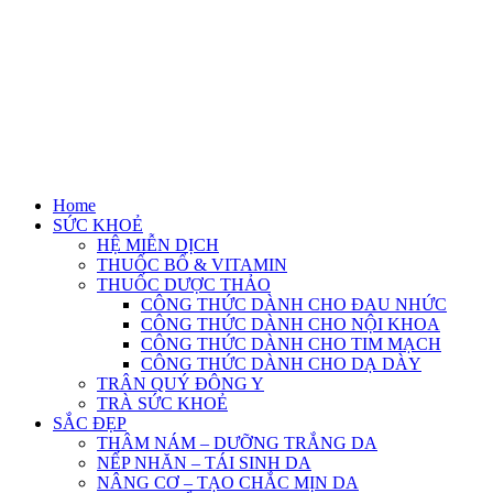
Home
SỨC KHOẺ
HỆ MIỄN DỊCH
THUỐC BỔ & VITAMIN
THUỐC DƯỢC THẢO
CÔNG THỨC DÀNH CHO ĐAU NHỨC
CÔNG THỨC DÀNH CHO NỘI KHOA
CÔNG THỨC DÀNH CHO TIM MẠCH
CÔNG THỨC DÀNH CHO DẠ DÀY
TRÂN QUÝ ĐÔNG Y
TRÀ SỨC KHOẺ
SẮC ĐẸP
THÂM NÁM – DƯỠNG TRẮNG DA
NẾP NHĂN – TÁI SINH DA
NÂNG CƠ – TẠO CHẮC MỊN DA