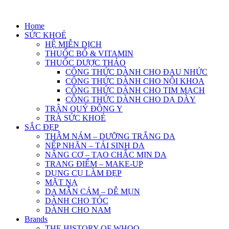
Skip
to
Home
content
SỨC KHOẺ
HỆ MIỄN DỊCH
THUỐC BỔ & VITAMIN
THUỐC DƯỢC THẢO
CÔNG THỨC DÀNH CHO ĐAU NHỨC
CÔNG THỨC DÀNH CHO NỘI KHOA
CÔNG THỨC DÀNH CHO TIM MẠCH
CÔNG THỨC DÀNH CHO DẠ DÀY
TRÂN QUÝ ĐÔNG Y
TRÀ SỨC KHOẺ
SẮC ĐẸP
THÂM NÁM – DƯỠNG TRẮNG DA
NẾP NHĂN – TÁI SINH DA
NÂNG CƠ – TẠO CHẮC MỊN DA
TRANG ĐIỂM – MAKE-UP
DỤNG CỤ LÀM ĐẸP
MẶT NẠ
DA MẪN CẢM – DỄ MỤN
DÀNH CHO TÓC
DÀNH CHO NAM
Brands
THE HISTORY OF WHOO