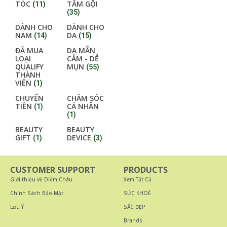
TÓC
TẮM GỘI
(11)
(35)
DÀNH CHO
DÀNH CHO
NAM
DA
(14)
(15)
ĐÃ MUA
DA MẪN
LOẠI
CẢM - DỄ
QUALIFY
MỤN
(55)
THÀNH
VIÊN
(1)
CHUYỂN
CHĂM SÓC
TIỀN
CÁ NHÂN
(1)
(1)
BEAUTY
BEAUTY
GIFT
DEVICE
(1)
(3)
CUSTOMER SUPPORT
PRODUCTS
Giới thiệu về Diễm Châu
Xem Tất Cả
Chính Sách Bảo Mật
SỨC KHOẺ
Lưu Ý
SẮC ĐẸP
Brands