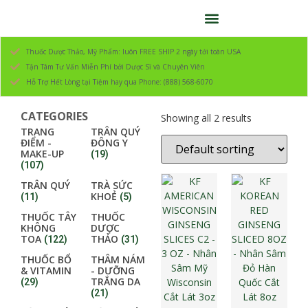
Thuốc Dược Thảo, Mỹ Phẩm: luôn FREE SHIP 2 ngày tới toàn USA
Tận Tâm Tư Vấn Miễn Phí bởi Dược Sĩ và Chuyên Viên
Hỗ Trợ Hết Lòng tại Tiệm hay qua Phone: (888) 568-6070
CATEGORIES
Showing all 2 results
TRANG
TRÂN QUÝ
ĐIỂM -
ĐÔNG Y
MAKE-UP
(19)
(107)
TRÂN QUÝ
TRÀ SỨC
KHOẺ
(11)
(5)
THUỐC TÂY
THUỐC
KHÔNG
DƯỢC
TOA
THẢO
(122)
(31)
THUỐC BỔ
THÂM NÁM
& VITAMIN
- DƯỠNG
TRẮNG DA
(29)
(21)