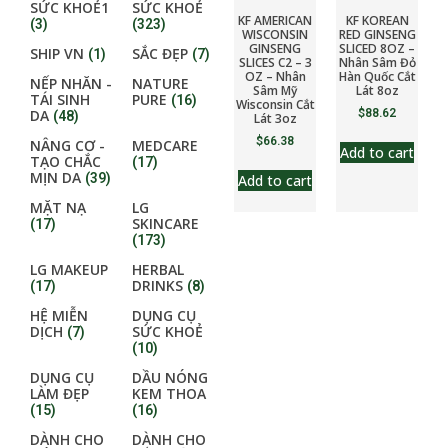
SỨC KHOẺ1
SỨC KHOẺ
KF AMERICAN
KF KOREAN
(3)
(323)
WISCONSIN
RED GINSENG
GINSENG
SLICED 8OZ –
SHIP VN
SẮC ĐẸP
(1)
(7)
SLICES C2 – 3
Nhân Sâm Đỏ
OZ – Nhân
Hàn Quốc Cắt
NẾP NHĂN -
NATURE
Sâm Mỹ
Lát 8oz
TÁI SINH
PURE
(16)
Wisconsin Cắt
DA
$
88.62
(48)
Lát 3oz
$
66.38
NÂNG CƠ -
MEDCARE
Add to cart
TẠO CHẮC
(17)
MỊN DA
(39)
Add to cart
MẶT NẠ
LG
SKINCARE
(17)
(173)
LG MAKEUP
HERBAL
DRINKS
(17)
(8)
HỆ MIỄN
DỤNG CỤ
DỊCH
SỨC KHOẺ
(7)
(10)
DỤNG CỤ
DẦU NÓNG
LÀM ĐẸP
KEM THOA
(15)
(16)
DÀNH CHO
DÀNH CHO