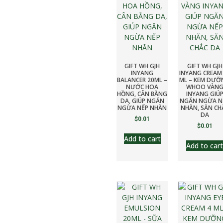
GIFT WH GJH
GIFT WH GJH
INYANG
INYANG CREAM
BALANCER 20ML –
ML – KEM DƯỠ
NƯỚC HOA
WHOO VÀN
HỒNG, CÂN BẰNG
INYANG GIÚ
DA, GIÚP NGĂN
NGĂN NGỪA N
NGỪA NẾP NHĂN
NHĂN, SĂN CH
DA
$
0.01
$
0.01
Add to cart
Add to cart