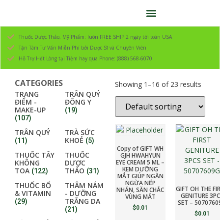
Thuốc Dược Thảo, Mỹ Phẩm: luôn FREE SHIP 2 ngày tới toàn USA
Tận Tâm Tư Vấn Miễn Phí bởi Dược Sĩ và Chuyên Viên
Hỗ Trợ Hết Lòng tại Tiệm hay qua Phone: (888) 568-6070
CATEGORIES
Showing 1–16 of 23 results
TRANG
TRÂN QUÝ
ĐIỂM -
ĐÔNG Y
MAKE-UP
(19)
(107)
TRÂN QUÝ
TRÀ SỨC
KHOẺ
(11)
(5)
Copy of GIFT WH
THUỐC TÂY
THUỐC
GJH HWAHYUN
KHÔNG
DƯỢC
EYE CREAM 5 ML –
KEM DƯỠNG
TOA
THẢO
(122)
(31)
MẮT GIÚP NGĂN
NGỪA NẾP
THUỐC BỔ
THÂM NÁM
GIFT OH THE FI
NHĂN, SĂN CHẮC
& VITAMIN
- DƯỠNG
GENITURE 3PC
VÙNG MẮT
TRẮNG DA
(29)
SET – 5070760
$
0.01
(21)
$
0.01