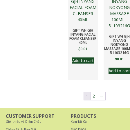
GIFT WH GJH
INYANG FACIAL
GIFT WH GJH
FOAM CLEANSER
INYANG
40ML
NOKYONG
MASSAGE 100M
$
0.01
51103216G
$
0.01
Add to cart
Add to cart
1
2
→
CUSTOMER SUPPORT
PRODUCTS
Giới thiệu về Diễm Châu
Xem Tất Cả
Chính Sách Bảo Mật
SỨC KHOẺ