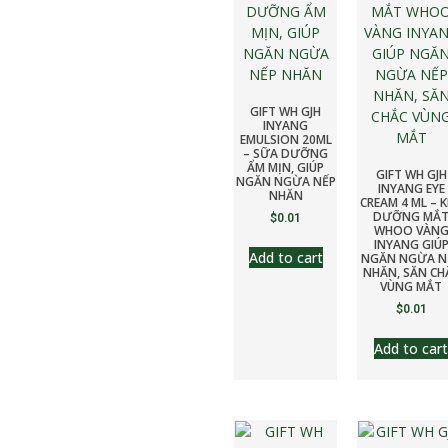
GIFT WH GJH
INYANG
EMULSION 20ML
– SỮA DƯỠNG
ẨM MỊN, GIÚP
GIFT WH GJH
NGĂN NGỪA NẾP
INYANG EYE
NHĂN
CREAM 4 ML – 
DƯỠNG MẮ
$
0.01
WHOO VÀN
INYANG GIÚ
Add to cart
NGĂN NGỪA N
NHĂN, SĂN CH
VÙNG MẮT
$
0.01
Add to cart