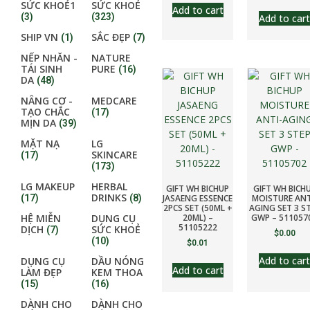
SỨC KHOẺ1
SỨC KHOẺ
Add to cart
(3)
(323)
Add to cart
SHIP VN
SẮC ĐẸP
(1)
(7)
NẾP NHĂN -
NATURE
TÁI SINH
PURE
(16)
DA
(48)
NÂNG CƠ -
MEDCARE
TẠO CHẮC
(17)
MỊN DA
(39)
MẶT NẠ
LG
SKINCARE
(17)
(173)
LG MAKEUP
HERBAL
GIFT WH BICHUP
GIFT WH BICH
DRINKS
JASAENG ESSENCE
MOISTURE ANT
(17)
(8)
2PCS SET (50ML +
AGING SET 3 S
20ML) –
GWP – 511057
HỆ MIỄN
DỤNG CỤ
51105222
DỊCH
SỨC KHOẺ
(7)
$
0.00
(10)
$
0.01
Add to cart
DỤNG CỤ
DẦU NÓNG
Add to cart
LÀM ĐẸP
KEM THOA
(15)
(16)
DÀNH CHO
DÀNH CHO