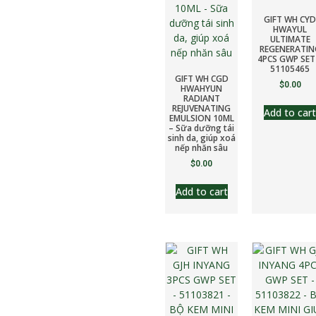
GIFT WH CYD
HWAYUL
ULTIMATE
REGENERATIN
4PCS GWP SET
51105465
GIFT WH CGD
$
0.00
HWAHYUN
RADIANT
REJUVENATING
Add to cart
EMULSION 10ML
– Sữa dưỡng tái
sinh da, giúp xoá
nếp nhăn sâu
$
0.00
Add to cart