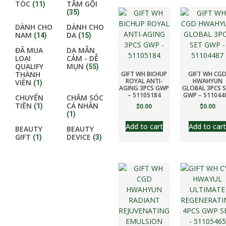
TÓC
TẮM GỘI
(11)
(35)
DÀNH CHO
DÀNH CHO
NAM
DA
(14)
(15)
ĐÃ MUA
DA MẪN
LOẠI
CẢM - DỄ
QUALIFY
MỤN
(55)
GIFT WH BICHUP
GIFT WH CG
THÀNH
ROYAL ANTI-
HWAHYUN
VIÊN
(1)
AGING 3PCS GWP
GLOBAL 3PCS 
– 51105184
GWP – 511044
CHUYỂN
CHĂM SÓC
TIỀN
CÁ NHÂN
(1)
$
0.00
$
0.00
(1)
Add to cart
Add to cart
BEAUTY
BEAUTY
GIFT
DEVICE
(1)
(3)