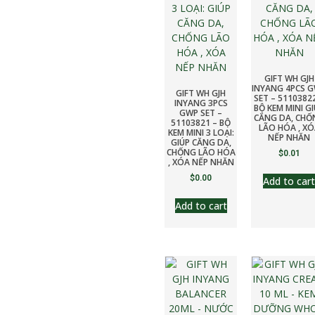
GIFT WH GJH
INYANG 4PCS 
GIFT WH GJH
SET – 5110382
INYANG 3PCS
BỘ KEM MINI G
GWP SET –
CĂNG DA, CHỐ
51103821 – BỘ
LÃO HÓA , XÓ
KEM MINI 3 LOẠI:
NẾP NHĂN
GIÚP CĂNG DA,
CHỐNG LÃO HÓA
$
0.01
, XÓA NẾP NHĂN
$
0.00
Add to cart
Add to cart