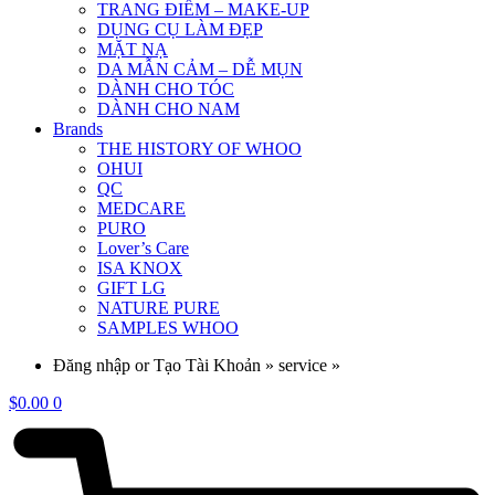
TRANG ĐIỂM – MAKE-UP
DỤNG CỤ LÀM ĐẸP
MẶT NẠ
DA MẪN CẢM – DỄ MỤN
DÀNH CHO TÓC
DÀNH CHO NAM
Brands
THE HISTORY OF WHOO
OHUI
QC
MEDCARE
PURO
Lover’s Care
ISA KNOX
GIFT LG
NATURE PURE
SAMPLES WHOO
Đăng nhập or Tạo Tài Khoản » service »
$
0.00
0