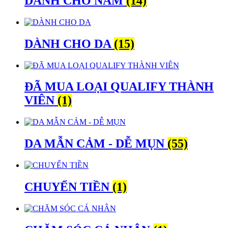
DÀNH CHO NAM
(14)
DÀNH CHO DA
(15)
ĐÃ MUA LOẠI QUALIFY THÀNH
VIÊN
(1)
DA MẪN CẢM - DỄ MỤN
(55)
CHUYỂN TIỀN
(1)