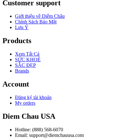
Customer support
Giới thiệu về Diễm Châu
Chính Sách Bảo Mật
Lưu Ý
Products
Xem Tất Cả
SỨC KHOẺ
SẮC ĐẸP
Brands
Account
Đăng ký tài khoản
My orders
Diem Chau USA
Hotline: (888) 568-6070
Email: support@diemchauusa.com