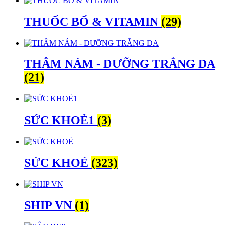
THUỐC BỔ & VITAMIN
(29)
THÂM NÁM - DƯỠNG TRẮNG DA
(21)
SỨC KHOẺ1
(3)
SỨC KHOẺ
(323)
SHIP VN
(1)