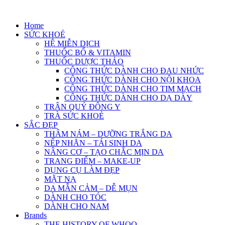
Skip
to
Home
content
SỨC KHOẺ
HỆ MIỄN DỊCH
THUỐC BỔ & VITAMIN
THUỐC DƯỢC THẢO
CÔNG THỨC DÀNH CHO ĐAU NHỨC
CÔNG THỨC DÀNH CHO NỘI KHOA
CÔNG THỨC DÀNH CHO TIM MẠCH
CÔNG THỨC DÀNH CHO DẠ DÀY
TRÂN QUÝ ĐÔNG Y
TRÀ SỨC KHOẺ
SẮC ĐẸP
THÂM NÁM – DƯỠNG TRẮNG DA
NẾP NHĂN – TÁI SINH DA
NÂNG CƠ – TẠO CHẮC MỊN DA
TRANG ĐIỂM – MAKE-UP
DỤNG CỤ LÀM ĐẸP
MẶT NẠ
DA MẪN CẢM – DỄ MỤN
DÀNH CHO TÓC
DÀNH CHO NAM
Brands
THE HISTORY OF WHOO