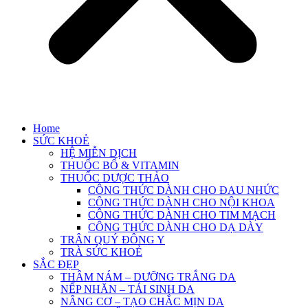
Home
SỨC KHOẺ
HỆ MIỄN DỊCH
THUỐC BỔ & VITAMIN
THUỐC DƯỢC THẢO
CÔNG THỨC DÀNH CHO ĐAU NHỨC
CÔNG THỨC DÀNH CHO NỘI KHOA
CÔNG THỨC DÀNH CHO TIM MẠCH
CÔNG THỨC DÀNH CHO DẠ DÀY
TRÂN QUÝ ĐÔNG Y
TRÀ SỨC KHOẺ
SẮC ĐẸP
THÂM NÁM – DƯỠNG TRẮNG DA
NẾP NHĂN – TÁI SINH DA
NÂNG CƠ – TẠO CHẮC MỊN DA