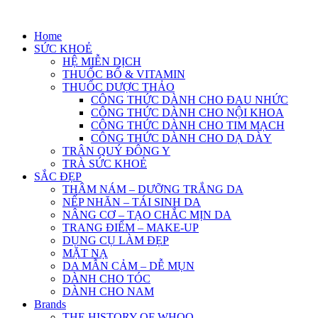
Skip
to
Home
content
SỨC KHOẺ
HỆ MIỄN DỊCH
THUỐC BỔ & VITAMIN
THUỐC DƯỢC THẢO
CÔNG THỨC DÀNH CHO ĐAU NHỨC
CÔNG THỨC DÀNH CHO NỘI KHOA
CÔNG THỨC DÀNH CHO TIM MẠCH
CÔNG THỨC DÀNH CHO DẠ DÀY
TRÂN QUÝ ĐÔNG Y
TRÀ SỨC KHOẺ
SẮC ĐẸP
THÂM NÁM – DƯỠNG TRẮNG DA
NẾP NHĂN – TÁI SINH DA
NÂNG CƠ – TẠO CHẮC MỊN DA
TRANG ĐIỂM – MAKE-UP
DỤNG CỤ LÀM ĐẸP
MẶT NẠ
DA MẪN CẢM – DỄ MỤN
DÀNH CHO TÓC
DÀNH CHO NAM
Brands
THE HISTORY OF WHOO