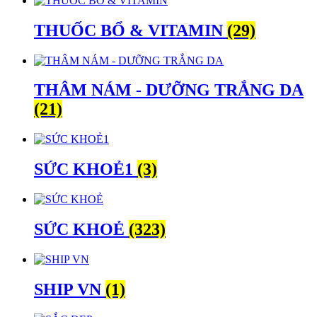
THUỐC BỔ & VITAMIN
(29)
THÂM NÁM - DƯỠNG TRẮNG DA
(21)
SỨC KHOẺ1
(3)
SỨC KHOẺ
(323)
SHIP VN
(1)