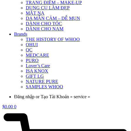
TRANG ĐIỂM – MAKE-UP
DỤNG CỤ LÀM ĐẸP
MẶT NẠ
DA MẪN CẢM – DỄ MỤN
DÀNH CHO TÓC
DÀNH CHO NAM
Brands
THE HISTORY OF WHOO
OHUI
QC
MEDCARE
PURO
Lover’s Care
ISA KNOX
GIFT LG
NATURE PURE
SAMPLES WHOO
Đăng nhập or Tạo Tài Khoản » service »
$
0.00
0