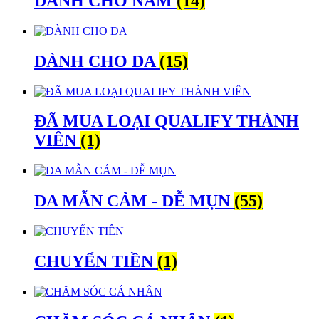
DÀNH CHO NAM
(14)
DÀNH CHO DA
(15)
ĐÃ MUA LOẠI QUALIFY THÀNH
VIÊN
(1)
DA MẪN CẢM - DỄ MỤN
(55)
CHUYỂN TIỀN
(1)