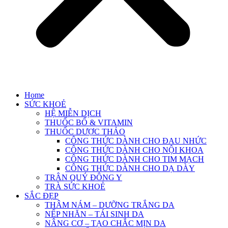
Home
SỨC KHOẺ
HỆ MIỄN DỊCH
THUỐC BỔ & VITAMIN
THUỐC DƯỢC THẢO
CÔNG THỨC DÀNH CHO ĐAU NHỨC
CÔNG THỨC DÀNH CHO NỘI KHOA
CÔNG THỨC DÀNH CHO TIM MẠCH
CÔNG THỨC DÀNH CHO DẠ DÀY
TRÂN QUÝ ĐÔNG Y
TRÀ SỨC KHOẺ
SẮC ĐẸP
THÂM NÁM – DƯỠNG TRẮNG DA
NẾP NHĂN – TÁI SINH DA
NÂNG CƠ – TẠO CHẮC MỊN DA