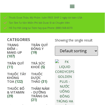
Thuốc Dược Thảo, Mỹ Phẩm: luôn FREE SHIP 2 ngày tới toàn USA
Tận Tâm Tư Vấn Miễn Phí bởi Dược Sĩ và Chuyên Viên
Hỗ Trợ Hết Lòng tại Tiệm hay qua Phone: (888) 568-6070
CATEGORIES
Showing the single result
TRANG
TRÂN QUÝ
ĐIỂM -
ĐÔNG Y
MAKE-UP
(19)
(107)
TRÂN QUÝ
TRÀ SỨC
KHOẺ
(11)
(5)
THUỐC TÂY
THUỐC
KHÔNG
DƯỢC
TOA
THẢO
(122)
(31)
THUỐC BỔ
THÂM NÁM
& VITAMIN
- DƯỠNG
TRẮNG DA
(29)
(21)