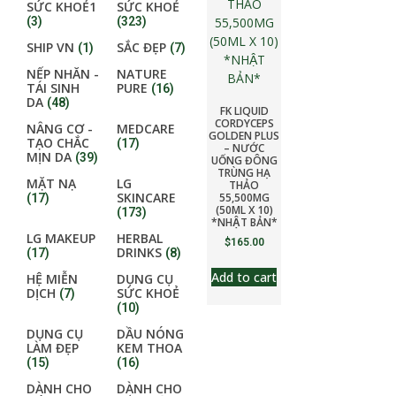
SỨC KHOẺ1
SỨC KHOẺ
(3)
(323)
SHIP VN
SẮC ĐẸP
(1)
(7)
NẾP NHĂN -
NATURE
TÁI SINH
PURE
(16)
DA
(48)
FK LIQUID
CORDYCEPS
NÂNG CƠ -
MEDCARE
GOLDEN PLUS
TẠO CHẮC
(17)
– NƯỚC
MỊN DA
(39)
UỐNG ĐÔNG
TRÙNG HẠ
MẶT NẠ
LG
THẢO
SKINCARE
55,500MG
(17)
(50ML X 10)
(173)
*NHẬT BẢN*
LG MAKEUP
HERBAL
$
165.00
DRINKS
(17)
(8)
Add to cart
HỆ MIỄN
DỤNG CỤ
DỊCH
SỨC KHOẺ
(7)
(10)
DỤNG CỤ
DẦU NÓNG
LÀM ĐẸP
KEM THOA
(15)
(16)
DÀNH CHO
DÀNH CHO