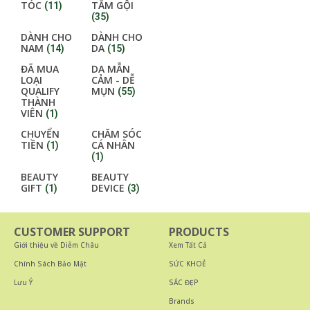
TÓC
TẮM GỘI
(11)
(35)
DÀNH CHO
DÀNH CHO
NAM
DA
(14)
(15)
ĐÃ MUA
DA MẪN
LOẠI
CẢM - DỄ
QUALIFY
MỤN
(55)
THÀNH
VIÊN
(1)
CHUYỂN
CHĂM SÓC
TIỀN
CÁ NHÂN
(1)
(1)
BEAUTY
BEAUTY
GIFT
DEVICE
(1)
(3)
CUSTOMER SUPPORT
PRODUCTS
Giới thiệu về Diễm Châu
Xem Tất Cả
Chính Sách Bảo Mật
SỨC KHOẺ
Lưu Ý
SẮC ĐẸP
Brands