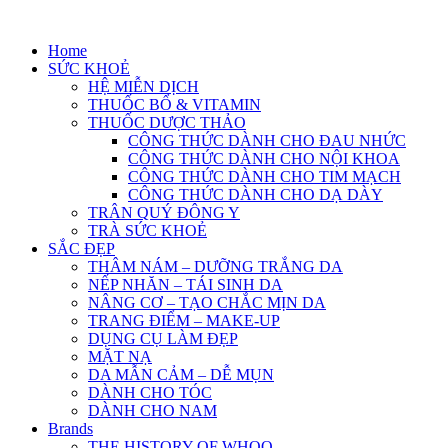
Skip
to
Home
content
SỨC KHOẺ
HỆ MIỄN DỊCH
THUỐC BỔ & VITAMIN
THUỐC DƯỢC THẢO
CÔNG THỨC DÀNH CHO ĐAU NHỨC
CÔNG THỨC DÀNH CHO NỘI KHOA
CÔNG THỨC DÀNH CHO TIM MẠCH
CÔNG THỨC DÀNH CHO DẠ DÀY
TRÂN QUÝ ĐÔNG Y
TRÀ SỨC KHOẺ
SẮC ĐẸP
THÂM NÁM – DƯỠNG TRẮNG DA
NẾP NHĂN – TÁI SINH DA
NÂNG CƠ – TẠO CHẮC MỊN DA
TRANG ĐIỂM – MAKE-UP
DỤNG CỤ LÀM ĐẸP
MẶT NẠ
DA MẪN CẢM – DỄ MỤN
DÀNH CHO TÓC
DÀNH CHO NAM
Brands
THE HISTORY OF WHOO