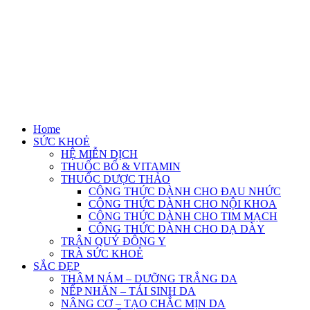
Home
SỨC KHOẺ
HỆ MIỄN DỊCH
THUỐC BỔ & VITAMIN
THUỐC DƯỢC THẢO
CÔNG THỨC DÀNH CHO ĐAU NHỨC
CÔNG THỨC DÀNH CHO NỘI KHOA
CÔNG THỨC DÀNH CHO TIM MẠCH
CÔNG THỨC DÀNH CHO DẠ DÀY
TRÂN QUÝ ĐÔNG Y
TRÀ SỨC KHOẺ
SẮC ĐẸP
THÂM NÁM – DƯỠNG TRẮNG DA
NẾP NHĂN – TÁI SINH DA
NÂNG CƠ – TẠO CHẮC MỊN DA