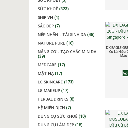
SỨC KHOẺ1
(3)
SỨC KHOẺ
(323)
SHIP VN
(1)
SẮC ĐẸP
(7)
NẾP NHĂN - TÁI SINH DA
(48)
NATURE PURE
(16)
DX EAGLE GR
NÂNG CƠ - TẠO CHẮC MỊN DA
Cù Là Hiệu
Màu
(39)
MEDCARE
(17)
Ad
MẶT NẠ
(17)
LG SKINCARE
(173)
LG MAKEUP
(17)
HERBAL DRINKS
(8)
HỆ MIỄN DỊCH
(7)
DỤNG CỤ SỨC KHOẺ
(10)
DỤNG CỤ LÀM ĐẸP
(15)