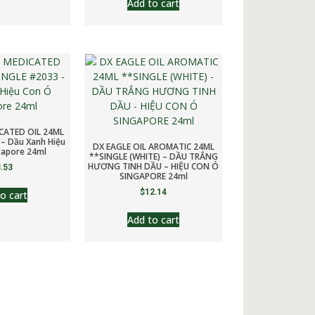
Add to cart
CATED OIL 24ML
– Dầu Xanh Hiệu
DX EAGLE OIL AROMATIC 24ML
gapore 24ml
**SINGLE (WHITE) – DẦU TRẮNG
HƯƠNG TINH DẦU – HIỆU CON Ó
.53
SINGAPORE 24ml
$
12.14
o cart
Add to cart