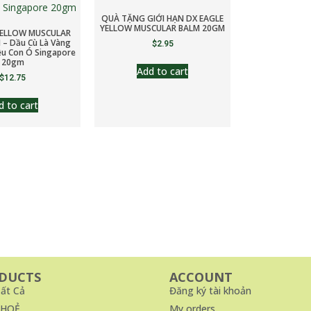
QUÀ TẶNG GIỚI HẠN DX EAGLE
YELLOW MUSCULAR BALM 20GM
YELLOW MUSCULAR
– Dầu Cù Là Vàng
$
2.95
ệu Con Ó Singapore
20gm
Add to cart
$
12.75
d to cart
DUCTS
ACCOUNT
ất Cả
Đăng ký tài khoản
KHOẺ
My orders