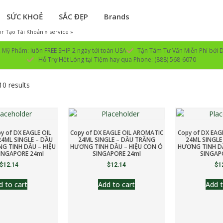
SỨC KHOẺ
SẮC ĐẸP
Brands
r Tạo Tài Khoản » service »
Mỹ Phẩm: luôn FREE SHIP 2 ngày tới toàn USA
Tận Tâm Tư Vấn Miễn Phí bởi D
Hỗ Trợ Hết Lòng tại Tiệm hay qua Phone: (888) 568-6070
10 results
py of DX EAGLE OIL
Copy of DX EAGLE OIL AROMATIC
Copy of DX EAG
4ML SINGLE – DẦU
24ML SINGLE – DẦU TRẮNG
24ML SINGLE
G TINH DẦU – HIỆU
HƯƠNG TINH DẦU – HIỆU CON Ó
HƯƠNG TINH DẦ
INGAPORE 24ml
SINGAPORE 24ml
SINGAP
$
12.14
$
12.14
$
1
d to cart
Add to cart
Add t