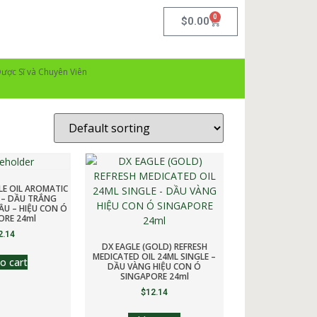
0
$
0.00
ược Sĩ và Chuyên Viên
LE OIL AROMATIC
 – DẦU TRẮNG
U – HIỆU CON Ó
ORE 24ml
2.14
DX EAGLE (GOLD) REFRESH
MEDICATED OIL 24ML SINGLE –
o cart
DẦU VÀNG HIỆU CON Ó
SINGAPORE 24ml
$
12.14