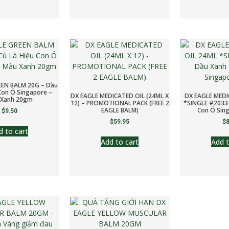
EEN BALM 20G – Dầu
 Con Ó Singapore –
DX EAGLE MEDICATED OIL (24ML X
DX EAGLE MEDI
 Xanh 20gm
12) – PROMOTIONAL PACK (FREE 2
*SINGLE #2033 
EAGLE BALM)
Con Ó Sin
$
9.50
$
59.95
$
8
d to cart
Add to cart
Add t