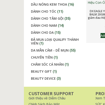
DẦU NÓNG KEM THOA
(16)
DX EAGLE 
DÀNH CHO TÓC
(11)
BALM 20GM 
giảm đau Hi
DÀNH CHO TẮM GỘI
(35)
DÀNH CHO NAM
(14)
DÀNH CHO DA
(15)
Ad
ĐÃ MUA LOẠI QUALIFY THÀNH
VIÊN
(1)
DA MẪN CẢM - DỄ MỤN
(55)
CHUYỂN TIỀN
(1)
CHĂM SÓC CÁ NHÂN
(1)
BEAUTY GIFT
(1)
BEAUTY DEVICE
(3)
CUSTOMER SUPPORT
PRO
Giới thiệu về Diễm Châu
Xem T
Chính Sách Bảo Mật
SỨC 