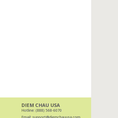
DIEM CHAU USA
Hotline: (888) 568-6070
Email: support@diemchauusa.com