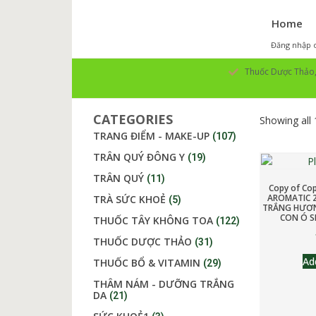
Home
Đăng nhập o
Thuốc Dược Thảo, 
CATEGORIES
Showing all 
TRANG ĐIỂM - MAKE-UP
(107)
TRÂN QUÝ ĐÔNG Y
(19)
TRÂN QUÝ
(11)
Copy of Co
AROMATIC 2
TRÀ SỨC KHOẺ
(5)
TRẮNG HƯƠN
CON Ó S
THUỐC TÂY KHÔNG TOA
(122)
THUỐC DƯỢC THẢO
(31)
Ad
THUỐC BỔ & VITAMIN
(29)
THÂM NÁM - DƯỠNG TRẮNG
DA
(21)