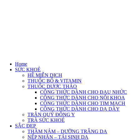
Home
SỨC KHOẺ
HỆ MIỄN DỊCH
THUỐC BỔ & VITAMIN
THUỐC DƯỢC THẢO
CÔNG THỨC DÀNH CHO ĐAU NHỨC
CÔNG THỨC DÀNH CHO NỘI KHOA
CÔNG THỨC DÀNH CHO TIM MẠCH
CÔNG THỨC DÀNH CHO DẠ DÀY
TRÂN QUÝ ĐÔNG Y
TRÀ SỨC KHOẺ
SẮC ĐẸP
THÂM NÁM – DƯỠNG TRẮNG DA
NẾP NHĂN – TÁI SINH DA