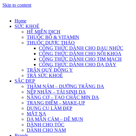
Skip to content
Home
SỨC KHOẺ
HỆ MIỄN DỊCH
THUỐC BỔ & VITAMIN
THUỐC DƯỢC THẢO
CÔNG THỨC DÀNH CHO ĐAU NHỨC
CÔNG THỨC DÀNH CHO NỘI KHOA
CÔNG THỨC DÀNH CHO TIM MẠCH
CÔNG THỨC DÀNH CHO DẠ DÀY
TRÂN QUÝ ĐÔNG Y
TRÀ SỨC KHOẺ
SẮC ĐẸP
THÂM NÁM – DƯỠNG TRẮNG DA
NẾP NHĂN – TÁI SINH DA
NÂNG CƠ – TẠO CHẮC MỊN DA
TRANG ĐIỂM – MAKE-UP
DỤNG CỤ LÀM ĐẸP
MẶT NẠ
DA MẪN CẢM – DỄ MỤN
DÀNH CHO TÓC
DÀNH CHO NAM
Brands