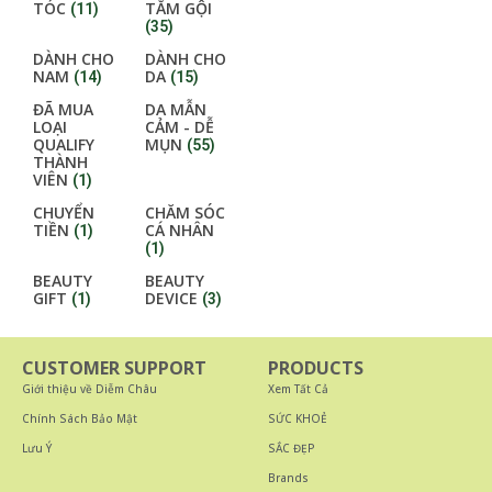
TÓC
TẮM GỘI
(11)
(35)
DÀNH CHO
DÀNH CHO
NAM
DA
(14)
(15)
ĐÃ MUA
DA MẪN
LOẠI
CẢM - DỄ
QUALIFY
MỤN
(55)
THÀNH
VIÊN
(1)
CHUYỂN
CHĂM SÓC
TIỀN
CÁ NHÂN
(1)
(1)
BEAUTY
BEAUTY
GIFT
DEVICE
(1)
(3)
CUSTOMER SUPPORT
PRODUCTS
Giới thiệu về Diễm Châu
Xem Tất Cả
Chính Sách Bảo Mật
SỨC KHOẺ
Lưu Ý
SẮC ĐẸP
Brands