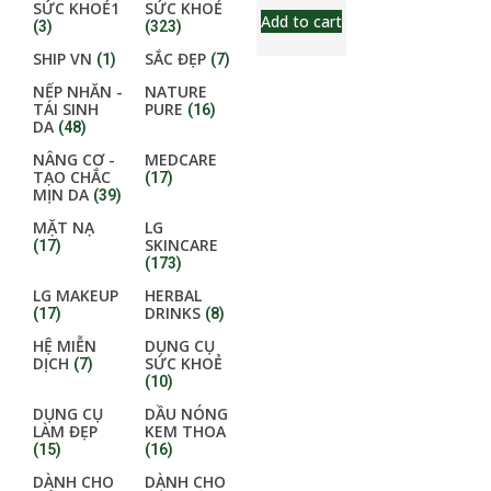
SỨC KHOẺ1
SỨC KHOẺ
Add to cart
(3)
(323)
SHIP VN
SẮC ĐẸP
(1)
(7)
NẾP NHĂN -
NATURE
TÁI SINH
PURE
(16)
DA
(48)
NÂNG CƠ -
MEDCARE
TẠO CHẮC
(17)
MỊN DA
(39)
MẶT NẠ
LG
SKINCARE
(17)
(173)
LG MAKEUP
HERBAL
DRINKS
(17)
(8)
HỆ MIỄN
DỤNG CỤ
DỊCH
SỨC KHOẺ
(7)
(10)
DỤNG CỤ
DẦU NÓNG
LÀM ĐẸP
KEM THOA
(15)
(16)
DÀNH CHO
DÀNH CHO