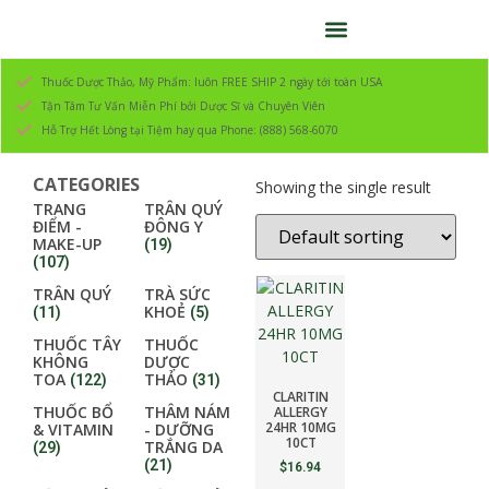
Thuốc Dược Thảo, Mỹ Phẩm: luôn FREE SHIP 2 ngày tới toàn USA
Tận Tâm Tư Vấn Miễn Phí bởi Dược Sĩ và Chuyên Viên
Hỗ Trợ Hết Lòng tại Tiệm hay qua Phone: (888) 568-6070
CATEGORIES
Showing the single result
TRANG
TRÂN QUÝ
ĐIỂM -
ĐÔNG Y
MAKE-UP
(19)
(107)
TRÂN QUÝ
TRÀ SỨC
KHOẺ
(11)
(5)
THUỐC TÂY
THUỐC
KHÔNG
DƯỢC
TOA
THẢO
(122)
(31)
CLARITIN
THUỐC BỔ
THÂM NÁM
ALLERGY
24HR 10MG
& VITAMIN
- DƯỠNG
10CT
TRẮNG DA
(29)
(21)
$
16.94