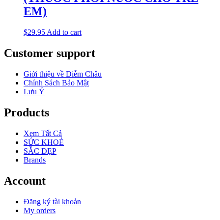
EM)
$
29.95
Add to cart
Customer support
Giới thiệu về Diễm Châu
Chính Sách Bảo Mật
Lưu Ý
Products
Xem Tất Cả
SỨC KHOẺ
SẮC ĐẸP
Brands
Account
Đăng ký tài khoản
My orders