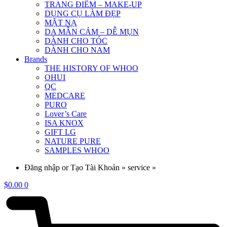
TRANG ĐIỂM – MAKE-UP
DỤNG CỤ LÀM ĐẸP
MẶT NẠ
DA MẪN CẢM – DỄ MỤN
DÀNH CHO TÓC
DÀNH CHO NAM
Brands
THE HISTORY OF WHOO
OHUI
QC
MEDCARE
PURO
Lover’s Care
ISA KNOX
GIFT LG
NATURE PURE
SAMPLES WHOO
Đăng nhập or Tạo Tài Khoản » service »
$
0.00
0