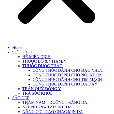
Home
SỨC KHOẺ
HỆ MIỄN DỊCH
THUỐC BỔ & VITAMIN
THUỐC DƯỢC THẢO
CÔNG THỨC DÀNH CHO ĐAU NHỨC
CÔNG THỨC DÀNH CHO NỘI KHOA
CÔNG THỨC DÀNH CHO TIM MẠCH
CÔNG THỨC DÀNH CHO DẠ DÀY
TRÂN QUÝ ĐÔNG Y
TRÀ SỨC KHOẺ
SẮC ĐẸP
THÂM NÁM – DƯỠNG TRẮNG DA
NẾP NHĂN – TÁI SINH DA
NÂNG CƠ – TẠO CHẮC MỊN DA