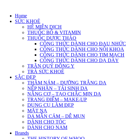
Skip
to
Home
content
SỨC KHOẺ
HỆ MIỄN DỊCH
THUỐC BỔ & VITAMIN
THUỐC DƯỢC THẢO
CÔNG THỨC DÀNH CHO ĐAU NHỨC
CÔNG THỨC DÀNH CHO NỘI KHOA
CÔNG THỨC DÀNH CHO TIM MẠCH
CÔNG THỨC DÀNH CHO DẠ DÀY
TRÂN QUÝ ĐÔNG Y
TRÀ SỨC KHOẺ
SẮC ĐẸP
THÂM NÁM – DƯỠNG TRẮNG DA
NẾP NHĂN – TÁI SINH DA
NÂNG CƠ – TẠO CHẮC MỊN DA
TRANG ĐIỂM – MAKE-UP
DỤNG CỤ LÀM ĐẸP
MẶT NẠ
DA MẪN CẢM – DỄ MỤN
DÀNH CHO TÓC
DÀNH CHO NAM
Brands
THE HISTORY OF WHOO