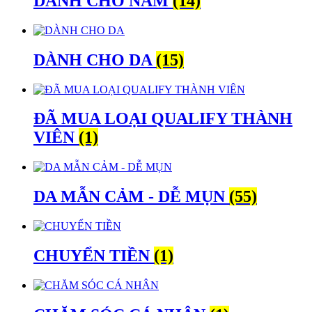
DÀNH CHO NAM
(14)
DÀNH CHO DA
(15)
ĐÃ MUA LOẠI QUALIFY THÀNH
VIÊN
(1)
DA MẪN CẢM - DỄ MỤN
(55)
CHUYỂN TIỀN
(1)