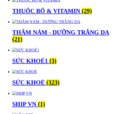
THUỐC BỔ & VITAMIN
(29)
THÂM NÁM - DƯỠNG TRẮNG DA
(21)
SỨC KHOẺ1
(3)
SỨC KHOẺ
(323)
SHIP VN
(1)