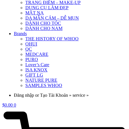
TRANG ĐIỂM – MAKE-UP
DỤNG CỤ LÀM ĐẸP
MẶT NẠ
DA MẪN CẢM – DỄ MỤN
DÀNH CHO TÓC
DÀNH CHO NAM
Brands
THE HISTORY OF WHOO
OHUI
QC
MEDCARE
PURO
Lover’s Care
ISA KNOX
GIFT LG
NATURE PURE
SAMPLES WHOO
Đăng nhập or Tạo Tài Khoản » service »
$
0.00
0