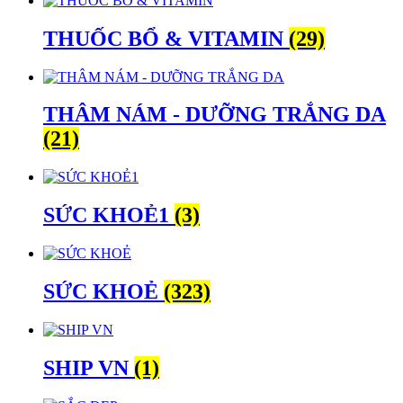
THUỐC BỔ & VITAMIN
(29)
THÂM NÁM - DƯỠNG TRẮNG DA
(21)
SỨC KHOẺ1
(3)
SỨC KHOẺ
(323)
SHIP VN
(1)