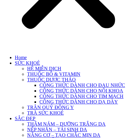
Home
SỨC KHOẺ
HỆ MIỄN DỊCH
THUỐC BỔ & VITAMIN
THUỐC DƯỢC THẢO
CÔNG THỨC DÀNH CHO ĐAU NHỨC
CÔNG THỨC DÀNH CHO NỘI KHOA
CÔNG THỨC DÀNH CHO TIM MẠCH
CÔNG THỨC DÀNH CHO DẠ DÀY
TRÂN QUÝ ĐÔNG Y
TRÀ SỨC KHOẺ
SẮC ĐẸP
THÂM NÁM – DƯỠNG TRẮNG DA
NẾP NHĂN – TÁI SINH DA
NÂNG CƠ – TẠO CHẮC MỊN DA