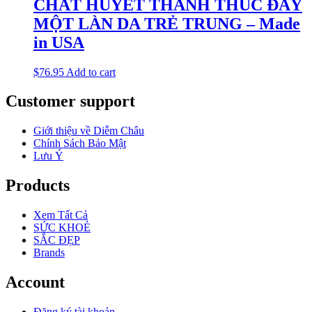
CHẤT HUYẾT THANH THÚC ĐẨY
MỘT LÀN DA TRẺ TRUNG – Made
in USA
$
76.95
Add to cart
Customer support
Giới thiệu về Diễm Châu
Chính Sách Bảo Mật
Lưu Ý
Products
Xem Tất Cả
SỨC KHOẺ
SẮC ĐẸP
Brands
Account
Đăng ký tài khoản