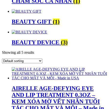
CHĂM SÓC CÁ NHÂN
(1)
BEAUTY GIFT
(1)
BEAUTY DEVICE
(3)
Showing all 5 results
AIRELLE AGE-DEFYING EYE
AND LIP TREATMENT 0.3OZ –
KEM XÓA MỜ VẾT NHĂN TUỔI
TÁC CHO MẮT VÀ MÔI – Made in