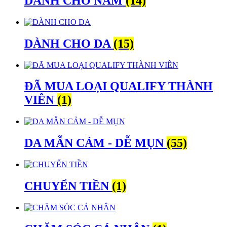
DÀNH CHO NAM
(14)
DÀNH CHO DA
(15)
ĐÃ MUA LOẠI QUALIFY THÀNH
VIÊN
(1)
DA MẪN CẢM - DỄ MỤN
(55)
CHUYỂN TIỀN
(1)