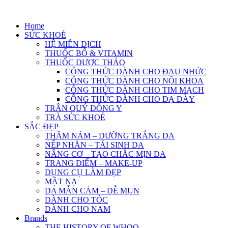
Skip
to
Home
content
SỨC KHOẺ
HỆ MIỄN DỊCH
THUỐC BỔ & VITAMIN
THUỐC DƯỢC THẢO
CÔNG THỨC DÀNH CHO ĐAU NHỨC
CÔNG THỨC DÀNH CHO NỘI KHOA
CÔNG THỨC DÀNH CHO TIM MẠCH
CÔNG THỨC DÀNH CHO DẠ DÀY
TRÂN QUÝ ĐÔNG Y
TRÀ SỨC KHOẺ
SẮC ĐẸP
THÂM NÁM – DƯỠNG TRẮNG DA
NẾP NHĂN – TÁI SINH DA
NÂNG CƠ – TẠO CHẮC MỊN DA
TRANG ĐIỂM – MAKE-UP
DỤNG CỤ LÀM ĐẸP
MẶT NẠ
DA MẪN CẢM – DỄ MỤN
DÀNH CHO TÓC
DÀNH CHO NAM
Brands
THE HISTORY OF WHOO