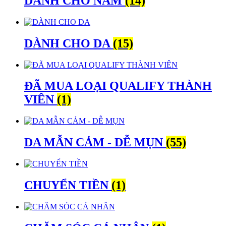
DÀNH CHO NAM
(14)
DÀNH CHO DA
(15)
ĐÃ MUA LOẠI QUALIFY THÀNH
VIÊN
(1)
DA MẪN CẢM - DỄ MỤN
(55)
CHUYỂN TIỀN
(1)