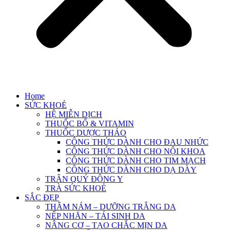
Home
SỨC KHOẺ
HỆ MIỄN DỊCH
THUỐC BỔ & VITAMIN
THUỐC DƯỢC THẢO
CÔNG THỨC DÀNH CHO ĐAU NHỨC
CÔNG THỨC DÀNH CHO NỘI KHOA
CÔNG THỨC DÀNH CHO TIM MẠCH
CÔNG THỨC DÀNH CHO DẠ DÀY
TRÂN QUÝ ĐÔNG Y
TRÀ SỨC KHOẺ
SẮC ĐẸP
THÂM NÁM – DƯỠNG TRẮNG DA
NẾP NHĂN – TÁI SINH DA
NÂNG CƠ – TẠO CHẮC MỊN DA