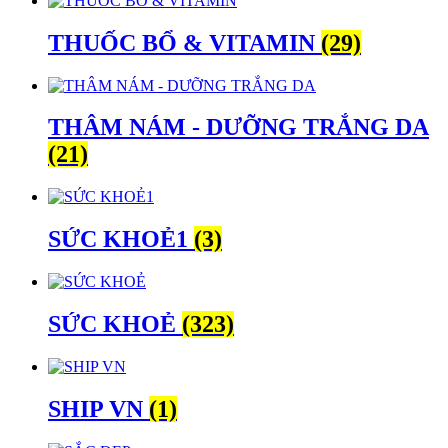
THUỐC BỔ & VITAMIN
(29)
THÂM NÁM - DƯỠNG TRẮNG DA
(21)
SỨC KHOẺ1
(3)
SỨC KHOẺ
(323)
SHIP VN
(1)