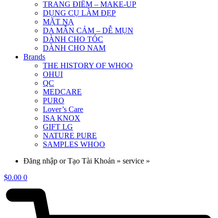
TRANG ĐIỂM – MAKE-UP
DỤNG CỤ LÀM ĐẸP
MẶT NẠ
DA MẪN CẢM – DỄ MỤN
DÀNH CHO TÓC
DÀNH CHO NAM
Brands
THE HISTORY OF WHOO
OHUI
QC
MEDCARE
PURO
Lover’s Care
ISA KNOX
GIFT LG
NATURE PURE
SAMPLES WHOO
Đăng nhập or Tạo Tài Khoản » service »
$
0.00
0