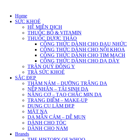
Skip
to
Home
content
SỨC KHOẺ
HỆ MIỄN DỊCH
THUỐC BỔ & VITAMIN
THUỐC DƯỢC THẢO
CÔNG THỨC DÀNH CHO ĐAU NHỨC
CÔNG THỨC DÀNH CHO NỘI KHOA
CÔNG THỨC DÀNH CHO TIM MẠCH
CÔNG THỨC DÀNH CHO DẠ DÀY
TRÂN QUÝ ĐÔNG Y
TRÀ SỨC KHOẺ
SẮC ĐẸP
THÂM NÁM – DƯỠNG TRẮNG DA
NẾP NHĂN – TÁI SINH DA
NÂNG CƠ – TẠO CHẮC MỊN DA
TRANG ĐIỂM – MAKE-UP
DỤNG CỤ LÀM ĐẸP
MẶT NẠ
DA MẪN CẢM – DỄ MỤN
DÀNH CHO TÓC
DÀNH CHO NAM
Brands
THE HISTORY OF WHOO