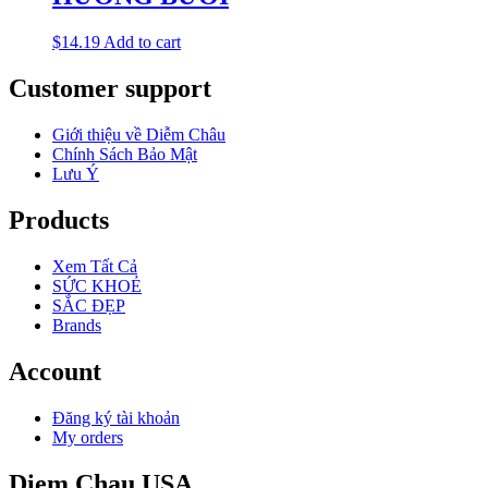
$
14.19
Add to cart
Customer support
Giới thiệu về Diễm Châu
Chính Sách Bảo Mật
Lưu Ý
Products
Xem Tất Cả
SỨC KHOẺ
SẮC ĐẸP
Brands
Account
Đăng ký tài khoản
My orders
Diem Chau USA