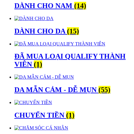
DÀNH CHO NAM
(14)
DÀNH CHO DA
(15)
ĐÃ MUA LOẠI QUALIFY THÀNH
VIÊN
(1)
DA MẪN CẢM - DỄ MỤN
(55)
CHUYỂN TIỀN
(1)