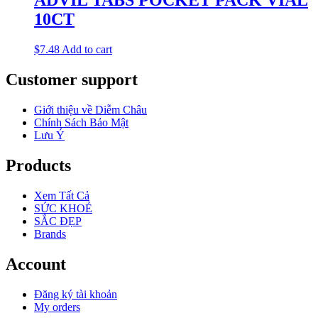
ADVIL TABS POCKET PACK VIAL
10CT
$
7.48
Add to cart
Customer support
Giới thiệu về Diễm Châu
Chính Sách Bảo Mật
Lưu Ý
Products
Xem Tất Cả
SỨC KHOẺ
SẮC ĐẸP
Brands
Account
Đăng ký tài khoản
My orders