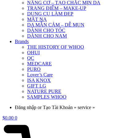
NÂNG CƠ – TẠO CHẮC MỊN DA
TRANG ĐIỂM – MAKE-UP
DỤNG CỤ LÀM ĐẸP
MẶT NẠ
DA MẪN CẢM – DỄ MỤN
DÀNH CHO TÓC
DÀNH CHO NAM
Brands
THE HISTORY OF WHOO
OHUI
QC
MEDCARE
PURO
Lover’s Care
ISA KNOX
GIFT LG
NATURE PURE
SAMPLES WHOO
Đăng nhập or Tạo Tài Khoản » service »
$
0.00
0