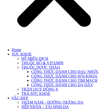
Home
SỨC KHOẺ
HỆ MIỄN DỊCH
THUỐC BỔ & VITAMIN
THUỐC DƯỢC THẢO
CÔNG THỨC DÀNH CHO ĐAU NHỨC
CÔNG THỨC DÀNH CHO NỘI KHOA
CÔNG THỨC DÀNH CHO TIM MẠCH
CÔNG THỨC DÀNH CHO DẠ DÀY
TRÂN QUÝ ĐÔNG Y
TRÀ SỨC KHOẺ
SẮC ĐẸP
THÂM NÁM – DƯỠNG TRẮNG DA
NẾP NHĂN – TÁI SINH DA