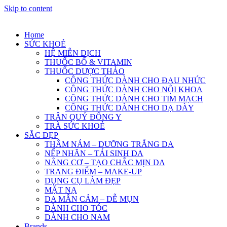
Skip to content
Home
SỨC KHOẺ
HỆ MIỄN DỊCH
THUỐC BỔ & VITAMIN
THUỐC DƯỢC THẢO
CÔNG THỨC DÀNH CHO ĐAU NHỨC
CÔNG THỨC DÀNH CHO NỘI KHOA
CÔNG THỨC DÀNH CHO TIM MẠCH
CÔNG THỨC DÀNH CHO DẠ DÀY
TRÂN QUÝ ĐÔNG Y
TRÀ SỨC KHOẺ
SẮC ĐẸP
THÂM NÁM – DƯỠNG TRẮNG DA
NẾP NHĂN – TÁI SINH DA
NÂNG CƠ – TẠO CHẮC MỊN DA
TRANG ĐIỂM – MAKE-UP
DỤNG CỤ LÀM ĐẸP
MẶT NẠ
DA MẪN CẢM – DỄ MỤN
DÀNH CHO TÓC
DÀNH CHO NAM
Brands