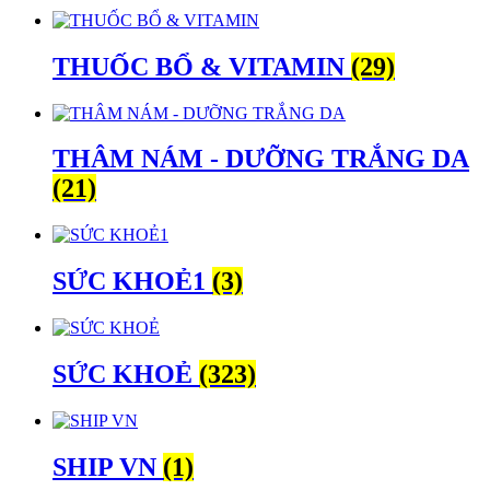
THUỐC BỔ & VITAMIN
(29)
THÂM NÁM - DƯỠNG TRẮNG DA
(21)
SỨC KHOẺ1
(3)
SỨC KHOẺ
(323)
SHIP VN
(1)