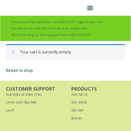
Thuốc Dược Thảo, Mỹ Phẩm: luôn FREE SHIP 2 ngày tới toàn USA
Tận Tâm Tư Vấn Miễn Phí bởi Dược Sĩ và Chuyên Viên
Hỗ Trợ Hết Lòng tại Tiệm hay qua Phone: (888) 568-6070
Your cart is currently empty.
Return to shop
CUSTOMER SUPPORT
PRODUCTS
Giới thiệu về Diễm Châu
Xem Tất Cả
Chính Sách Bảo Mật
SỨC KHOẺ
Lưu Ý
SẮC ĐẸP
Brands